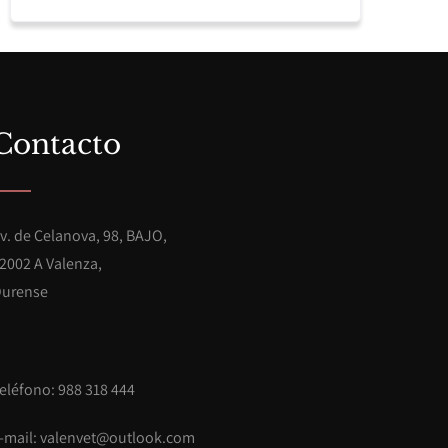
Contacto
v. de Celanova, 98, BAJO,
2002 A Valenza,
urense
eléfono: 988 318 444
-mail:
valenvet@outlook.com