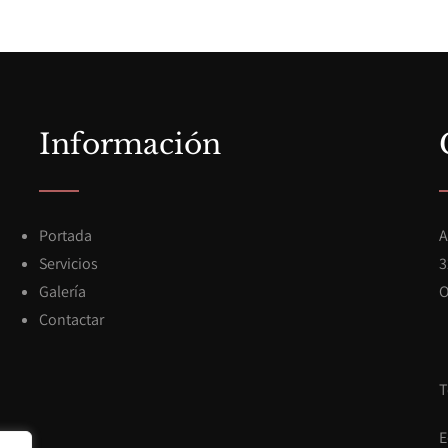
Información
Portada
A
Servicios
3
Galería
O
Contactar
T
E